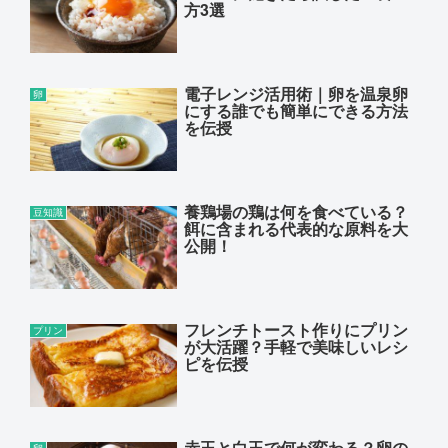
方3選
電子レンジ活用術｜卵を温泉卵
卵
にする誰でも簡単にできる方法
を伝授
養鶏場の鶏は何を食べている？
豆知識
餌に含まれる代表的な原料を大
公開！
フレンチトースト作りにプリン
プリン
が大活躍？手軽で美味しいレシ
ピを伝授
赤玉と白玉で何が変わる？卵の
卵