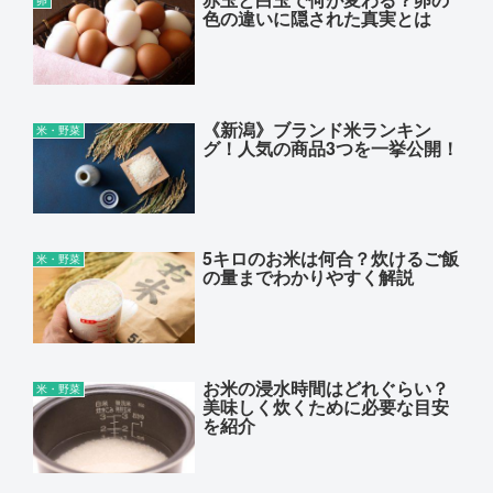
色の違いに隠された真実とは
《新潟》ブランド米ランキン
米・野菜
グ！人気の商品3つを一挙公開！
5キロのお米は何合？炊けるご飯
米・野菜
の量までわかりやすく解説
お米の浸水時間はどれぐらい？
米・野菜
美味しく炊くために必要な目安
を紹介