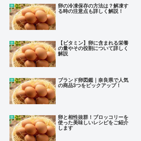
卵の冷凍保存の方法は？解凍す
卵
る時の注意点も詳しく解説！
【ビタミン】卵に含まれる栄養
卵
の量やその役割について詳しく
解説
ブランド卵図鑑｜奈良県で人気
卵
の商品3つをピックアップ！
卵と相性抜群！ブロッコリーを
卵
使った美味しいレシピをご紹介
します