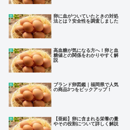
卵に血がついていたときの対処
卵
法とは？安全性を調査しました
高血糖が気になる方へ！卵と血
卵
糖値との関係をわかりやすく解
説
ブランド卵図鑑｜福岡県で人気
卵
の商品3つをピックアップ！
【亜鉛】卵に含まれる栄養の量
卵
やその役割について詳しく解説