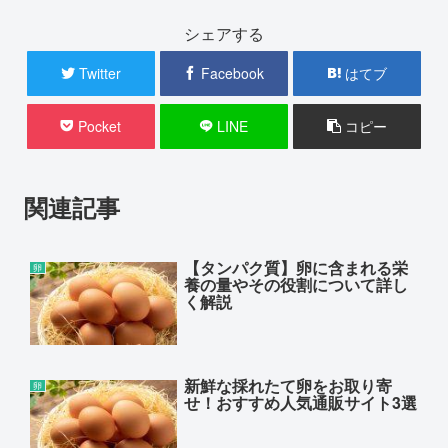
シェアする
Twitter
Facebook
はてブ
Pocket
LINE
コピー
関連記事
【タンパク質】卵に含まれる栄
卵
養の量やその役割について詳し
く解説
新鮮な採れたて卵をお取り寄
卵
せ！おすすめ人気通販サイト3選