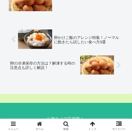
卵かけご飯のアレンジ特集！ノーマル
に飽きたら試したい食べ方3選
卵の冷凍保存の方法は？解凍する時の
注意点も詳しく解説！
© 卵ライフ応援隊！.
メニュー
ホーム
検索
トップ
サイドバー