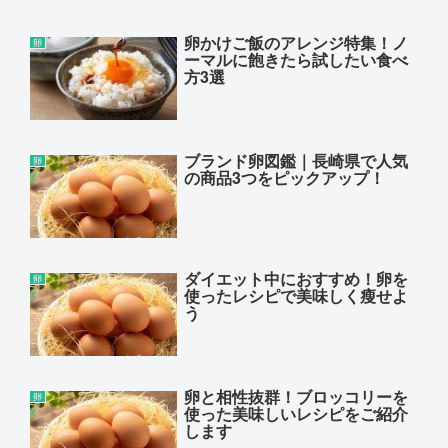
卵かけご飯のアレンジ特集！ノ
卵
ーマルに飽きたら試したい食べ
方3選
ブランド卵図鑑｜長崎県で人気
卵
の商品3つをピックアップ！
ダイエット中におすすめ！卵を
卵
使ったレシピで美味しく瘦せよ
う
卵と相性抜群！ブロッコリーを
卵
使った美味しいレシピをご紹介
します