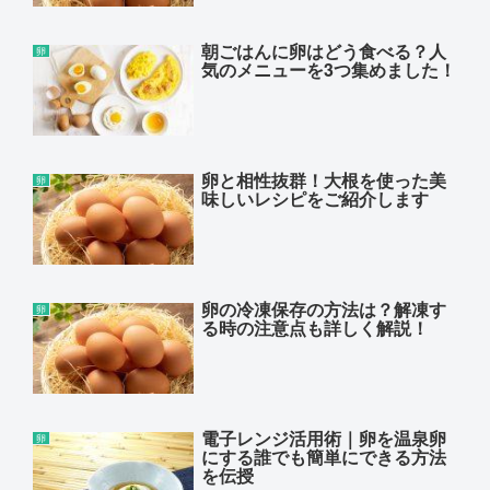
朝ごはんに卵はどう食べる？人
卵
気のメニューを3つ集めました！
卵と相性抜群！大根を使った美
卵
味しいレシピをご紹介します
卵の冷凍保存の方法は？解凍す
卵
る時の注意点も詳しく解説！
電子レンジ活用術｜卵を温泉卵
卵
にする誰でも簡単にできる方法
を伝授