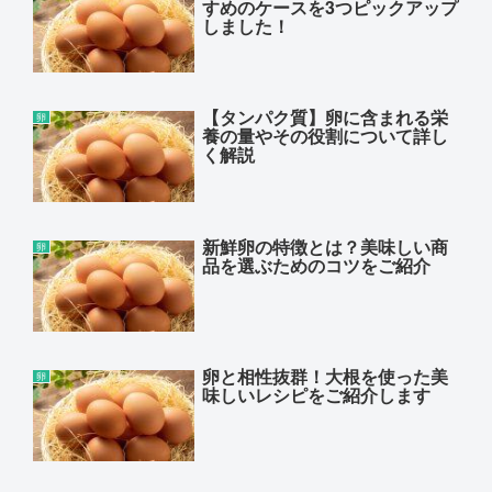
すめのケースを3つピックアップ
しました！
【タンパク質】卵に含まれる栄
卵
養の量やその役割について詳し
く解説
新鮮卵の特徴とは？美味しい商
卵
品を選ぶためのコツをご紹介
卵と相性抜群！大根を使った美
卵
味しいレシピをご紹介します