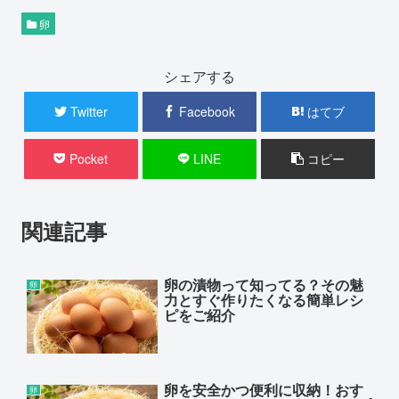
卵
シェアする
Twitter
Facebook
はてブ
Pocket
LINE
コピー
関連記事
卵の漬物って知ってる？その魅
卵
力とすぐ作りたくなる簡単レシ
ピをご紹介
卵を安全かつ便利に収納！おす
卵