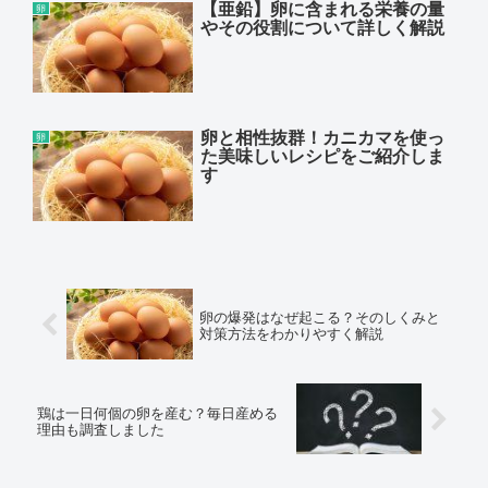
【亜鉛】卵に含まれる栄養の量
卵
やその役割について詳しく解説
卵と相性抜群！カニカマを使っ
卵
た美味しいレシピをご紹介しま
す
卵の爆発はなぜ起こる？そのしくみと
対策方法をわかりやすく解説
鶏は一日何個の卵を産む？毎日産める
理由も調査しました