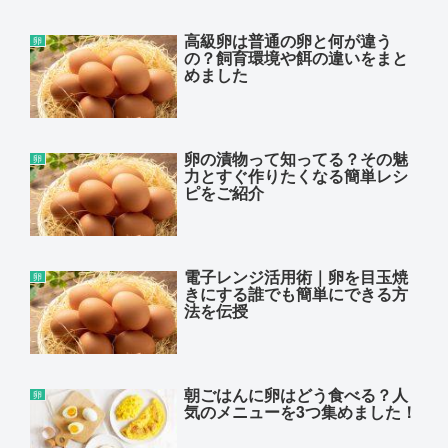
高級卵は普通の卵と何が違う
卵
の？飼育環境や餌の違いをまと
めました
卵の漬物って知ってる？その魅
卵
力とすぐ作りたくなる簡単レシ
ピをご紹介
電子レンジ活用術｜卵を目玉焼
卵
きにする誰でも簡単にできる方
法を伝授
朝ごはんに卵はどう食べる？人
卵
気のメニューを3つ集めました！