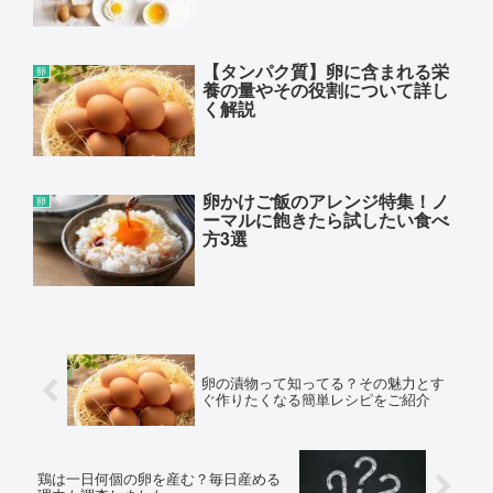
【タンパク質】卵に含まれる栄
卵
養の量やその役割について詳し
く解説
卵かけご飯のアレンジ特集！ノ
卵
ーマルに飽きたら試したい食べ
方3選
卵の漬物って知ってる？その魅力とす
ぐ作りたくなる簡単レシピをご紹介
鶏は一日何個の卵を産む？毎日産める