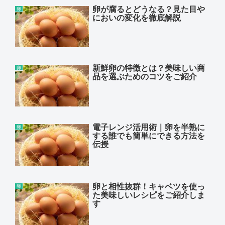
卵が腐るとどうなる？見た目や
卵
においの変化を徹底解説
新鮮卵の特徴とは？美味しい商
卵
品を選ぶためのコツをご紹介
電子レンジ活用術｜卵を半熟に
卵
する誰でも簡単にできる方法を
伝授
卵と相性抜群！キャベツを使っ
卵
た美味しいレシピをご紹介しま
す