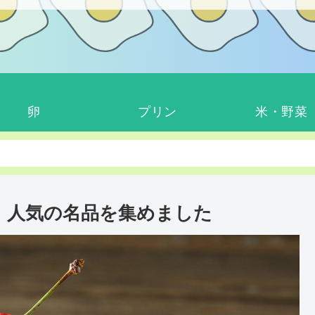
卵
プリン
米・野菜
！人気の名品を集めました