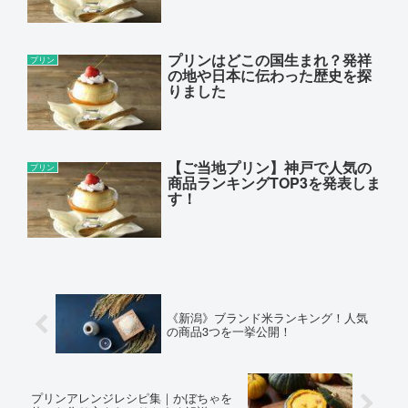
プリンはどこの国生まれ？発祥
プリン
の地や日本に伝わった歴史を探
りました
【ご当地プリン】神戸で人気の
プリン
商品ランキングTOP3を発表しま
す！
《新潟》ブランド米ランキング！人気
の商品3つを一挙公開！
プリンアレンジレシピ集｜かぼちゃを