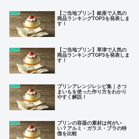
【ご当地プリン】銀座で人気の
プリン
商品ランキングTOP3を発表しま
す！
【ご当地プリン】草津で人気の
プリン
商品ランキングTOP3を発表しま
す！
プリンアレンジレシピ集｜さつ
プリン
まいもを使った作り方をわかり
やすく解説！
プリンの容器の素材は何がい
プリン
い？アルミ・ガラス・プラの特
徴を比較