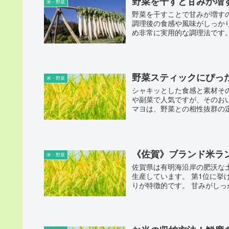
野菜を干すと甘みが増
米・野菜
野菜を干すことで甘みが増す
調理後の食感や風味がしっか
め非常に実用的な調理法です。
野菜スティックにぴっ
米・野菜
シャキッとした食感と素材そ
や副菜で人気ですが、そのお
マヨは、野菜との相性抜群の定
《佐賀》ブランド米ラ
米・野菜
佐賀県は有明海沿岸の肥沃な
生産しています。 第1位に
りが特徴的です。 甘みがしっ