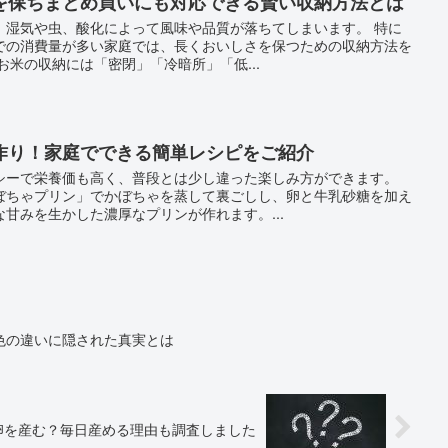
を保ちまとめ買いにも対応できる賢い収納方法とは
、湿気や虫、酸化によって風味や品質が落ちてしまいます。 特に
での消費量が多い家庭では、長くおいしさを保つための収納方法を
お米の収納には「密閉」「冷暗所」「低...
作り！家庭でできる簡単レシピをご紹介
シーで栄養価も高く、普段とは少し違った楽しみ方ができます。
ぼちゃプリン」でかぼちゃを蒸して裏ごしし、卵と牛乳砂糖を加え
甘みを生かした濃厚なプリンが作れます。...
色の違いに隠された真実とは
卵を産む？毎日産める理由も調査しました