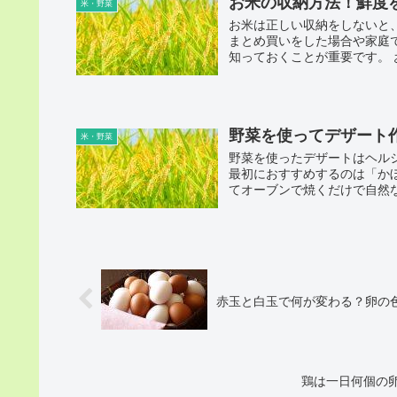
お米の収納方法！鮮度
米・野菜
お米は正しい収納をしないと
まとめ買いをした場合や家庭
知っておくことが重要です。 
野菜を使ってデザート
米・野菜
野菜を使ったデザートはヘル
最初におすすめするのは「か
てオーブンで焼くだけで自然な
赤玉と白玉で何が変わる？卵の
鶏は一日何個の