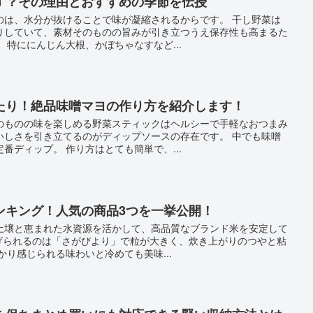
す？その理由とおすすめの季節を伝授
のは、水分が抜けることで味が凝縮されるからです。 干し野菜は
りしていて、素材そのものの旨みが引き立つうえ保存性も高まるた
 特ににんじん大根、かぼちゃなすなど...
たり！絶品味噌マヨの作り方を紹介します！
のものの味を楽しめる野菜スティックはヘルシーで手軽なおつまみ
いしさを引き立てるのがディップソースの存在です。 中でも味噌
番ディップ。 作り方はとても簡単で、...
ンキング！人気の商品3つを一挙公開！
土壌と恵まれた水資源を活かして、高品質なブランド米を安定して
挙げられるのは「さがびより」で粒が大きく、炊き上がりのつやと粘
かり感じられる味わいと冷めても美味...