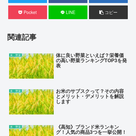
Pocket
LINE
コピー
関連記事
体に良い野菜といえば？栄養価
米・野菜
の高い野菜ランキングTOP3を発
表
お米のサブスクって？その内容
米・野菜
とメリット・デメリットを解説
します
《高知》ブランド米ランキン
米・野菜
グ！人気の商品3つを一挙公開！