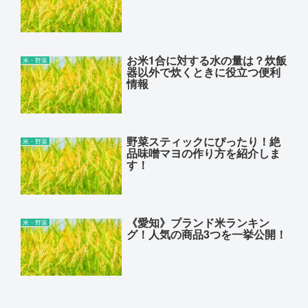
お米1合に対する水の量は？炊飯
米・野菜
器以外で炊くときに役立つ便利
情報
野菜スティックにぴったり！絶
米・野菜
品味噌マヨの作り方を紹介しま
す！
《愛知》ブランド米ランキン
米・野菜
グ！人気の商品3つを一挙公開！