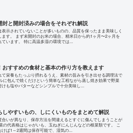
開封と開封済みの場合をそれぞれ解説
は表示されていないことが多いものの、品質を保ったまま美味しく
ます。 まず未開封のお米の場合、精米日から約1ヶ月〜2ヶ月を
ています。 特に高温多湿の環境では...
！おすすめの食材と基本の作り方を教えます
れて栄養もたっぷり摂れるうえ、素材の旨みを引き出せる調理法で
イルに包んで焼くだけという簡単な工程ながら蒸し焼き効果で野菜
けも塩やバターなどシンプルで十分美味し...
ちしやすいもの、しにくいものをまとめて解説
度合いが異なり、保存方法を間違えるとすぐに傷んでしまうことが
野菜の代表格はじゃがいも、玉ねぎにんじんなどの根菜類です。 こ
けば1～2週間は保存可能で、湿気の...