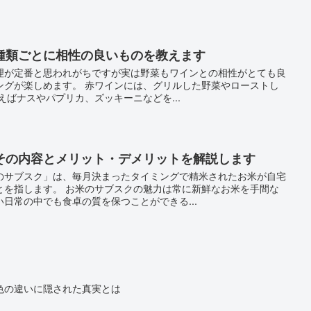
種類ごとに相性の良いものを教えます
理が定番と思われがちですが実は野菜もワインとの相性がとても良
ングが楽しめます。 赤ワインには、グリルした野菜やローストし
えばナスやパプリカ、ズッキーニなどを...
その内容とメリット・デメリットを解説します
のサブスク」は、毎月決まったタイミングで精米されたお米が自宅
とを指します。 お米のサブスクの魅力は常に新鮮なお米を手間な
日常の中でも食卓の質を保つことができる...
色の違いに隠された真実とは