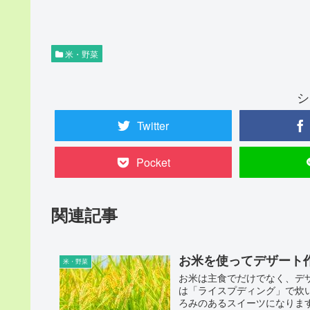
米・野菜
シ
Twitter
Pocket
関連記事
お米を使ってデザート
米・野菜
お米は主食でだけでなく、デ
は「ライスプディング」で炊
ろみのあるスイーツになります