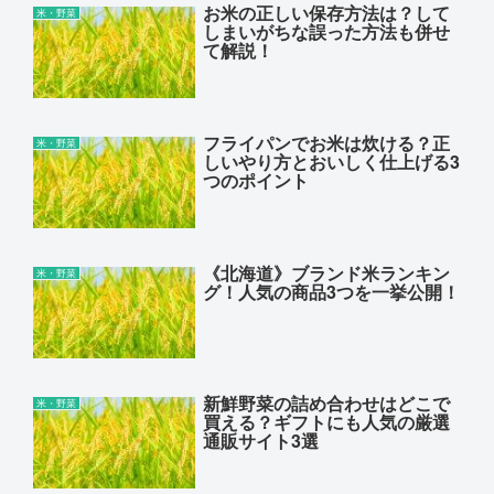
お米の正しい保存方法は？して
米・野菜
しまいがちな誤った方法も併せ
て解説！
フライパンでお米は炊ける？正
米・野菜
しいやり方とおいしく仕上げる3
つのポイント
《北海道》ブランド米ランキン
米・野菜
グ！人気の商品3つを一挙公開！
新鮮野菜の詰め合わせはどこで
米・野菜
買える？ギフトにも人気の厳選
通販サイト3選