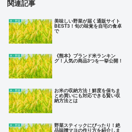
関連記事
美味しい野菜が届く通販サイト
米・野菜
BEST3！旬の味覚を自宅の食卓
で
《熊本》ブランド米ランキン
米・野菜
グ！人気の商品3つを一挙公開！
お米の収納方法！鮮度を保ちま
米・野菜
とめ買いにも対応できる賢い収
納方法とは
野菜スティックにぴったり！絶
米・野菜
品味噌マヨの作り方を紹介しま