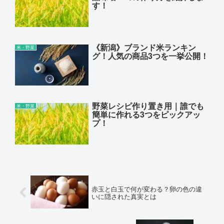
す！
《新潟》ブランド米ランキン
米・野菜
グ！人気の商品3つを一挙公開！
野菜レシピ作り置き用｜誰でも
米・野菜
簡単に作れる3つをピックアッ
プ！
赤玉と白玉で何が変わる？卵の色の違
いに隠された真実とは