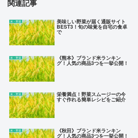
関連記事
美味しい野菜が届く通販サイト
米・野菜
BEST3！旬の味覚を自宅の食卓
で
《熊本》ブランド米ランキン
米・野菜
グ！人気の商品3つを一挙公開！
栄養満点！野菜スムージーの今
米・野菜
すぐ作れる簡単レシピをご紹介
《秋田》ブランド米ランキン
米・野菜
グ！人気の商品3つを一挙公開！