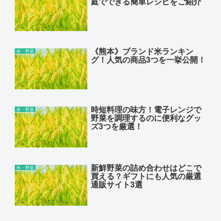
庭でできる簡単レシピをご紹介
《熊本》ブランド米ランキン
米・野菜
グ！人気の商品3つを一挙公開！
時短料理の味方！電子レンジで
米・野菜
野菜を調理するのに便利なグッ
ズ3つを厳選！
新鮮野菜の詰め合わせはどこで
米・野菜
買える？ギフトにも人気の厳選
通販サイト3選