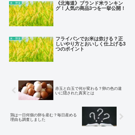
《北海道》ブランド米ランキン
米・野菜
グ！人気の商品3つを一挙公開！
フライパンでお米は炊ける？正
米・野菜
しいやり方とおいしく仕上げる3
つのポイント
赤玉と白玉で何が変わる？卵の色の違
いに隠された真実とは
鶏は一日何個の卵を産む？毎日産める
理由も調査しました