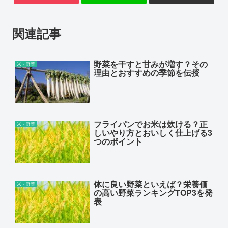
関連記事
野菜を干すと甘みが増す？その
米・野菜
理由とおすすめの季節を伝授
フライパンでお米は炊ける？正
米・野菜
しいやり方とおいしく仕上げる3
つのポイント
体に良い野菜といえば？栄養価
米・野菜
の高い野菜ランキングTOP3を発
表