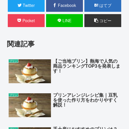
Twitter
Facebook
はてブ
Pocket
LINE
コピー
関連記事
【ご当地プリン】熱海で人気の
プリン
商品ランキングTOP3を発表しま
す！
プリンアレンジレシピ集｜豆乳
プリン
を使った作り方をわかりやすく
解説！
手土産におすすめのプリンは？
プリン