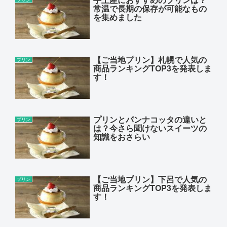
常温で長期の保存が可能なもの
を集めました
【ご当地プリン】札幌で人気の
プリン
商品ランキングTOP3を発表しま
す！
プリンとパンナコッタの違いと
プリン
は？今さら聞けないスイーツの
知識をおさらい
【ご当地プリン】下呂で人気の
プリン
商品ランキングTOP3を発表しま
す！