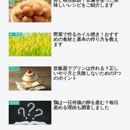
味しいレシピをご紹介します
野菜で作るホイル焼き！おすす
米・野菜
めの食材と基本の作り方を教え
ます
炊飯器でプリンは作れる？正し
プリン
いやり方と失敗しないための3つ
のポイント
鶏は一日何個の卵を産む？毎日
豆知識
産める理由も調査しました