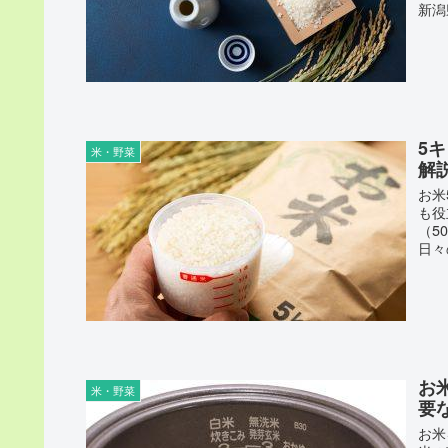
新潟
5
米・野菜
解
お米
も役
（5
日々
お
米・野菜
要
お米