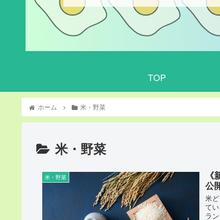
TOP
ホーム
米・野菜
米・野菜
《
米・野菜
公
米ど
てい
ラン