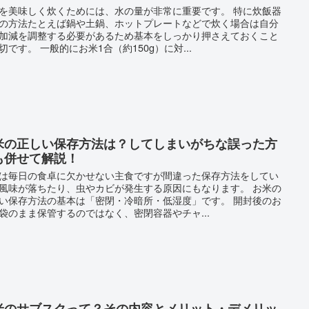
を美味しく炊くためには、水の量が非常に重要です。 特に炊飯器
の方法たとえば鍋や土鍋、ホットプレートなどで炊く場合は自分
加減を調整する必要があるため基本をしっかり押さえておくこと
切です。 一般的にお米1合（約150g）に対...
米の正しい保存方法は？してしまいがちな誤った方
も併せて解説！
は毎日の食卓に欠かせない主食ですが間違った保存方法をしてい
風味が落ちたり、虫やカビが発生する原因にもなります。 お米の
い保存方法の基本は「密閉・冷暗所・低湿度」です。 開封後のお
袋のまま保管するのではなく、密閉容器やチャ...
米のサブスクって？その内容とメリット・デメリッ