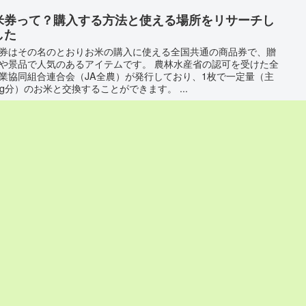
米券って？購入する方法と使える場所をリサーチし
した
券はその名のとおりお米の購入に使える全国共通の商品券で、贈
や景品で人気のあるアイテムです。 農林水産省の認可を受けた全
業協同組合連合会（JA全農）が発行しており、1枚で一定量（主
kg分）のお米と交換することができます。 ...
ランド米と銘柄米の違いとは？お米を選ぶ際に役立
基礎知識
ンド米と銘柄米は似たような言葉に見えても、実はその意味には
な違いがあります。 銘柄米とは農林水産省が定めた品種や産地が
になっているお米のことを指し、「コシヒカリ」「ひとめぼれ」
きたこまち」などが代表例です。 これらは品種...