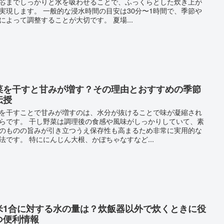
芯までしっかりと水を吸わせることで、ふっくらとした炊き上が
実現します。 一般的な浸水時間の目安は30分〜1時間で、季節や
によって調整することが大切です。 夏場...
菜を干すと甘みが増す？その理由とおすすめの季節
伝授
を干すことで甘みが増すのは、水分が抜けることで味が凝縮され
らです。 干し野菜は調理後の食感や風味がしっかりしていて、素
のものの旨みが引き立つうえ保存性も高まるため非常に実用的な
法です。 特ににんじん大根、かぼちゃなすなど...
米1合に対する水の量は？炊飯器以外で炊くときに役
つ便利情報