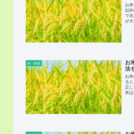
お米
以外
で水
が大
お
米・野菜
法
お米
ると
正し
米は
お