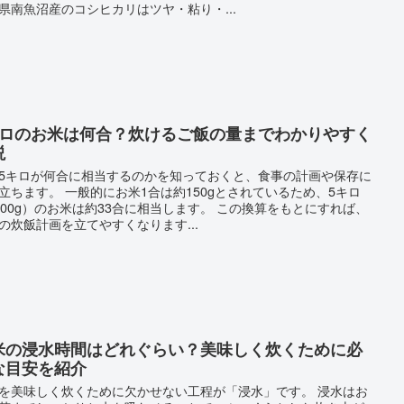
県南魚沼産のコシヒカリはツヤ・粘り・...
キロのお米は何合？炊けるご飯の量までわかりやすく
説
5キロが何合に相当するのかを知っておくと、食事の計画や保存に
立ちます。 一般的にお米1合は約150gとされているため、5キロ
000g）のお米は約33合に相当します。 この換算をもとにすれば、
の炊飯計画を立てやすくなります...
米の浸水時間はどれぐらい？美味しく炊くために必
な目安を紹介
を美味しく炊くために欠かせない工程が「浸水」です。 浸水はお