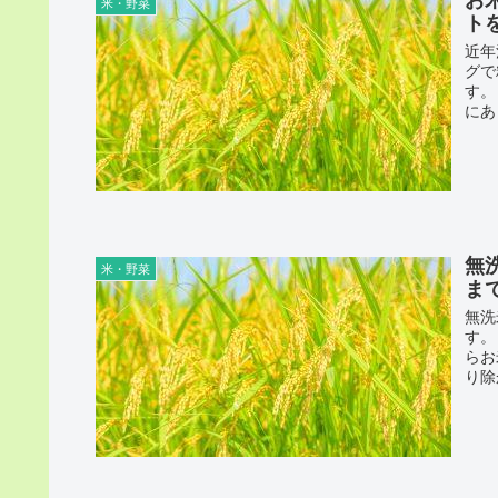
米・野菜
ト
近年
グで
す。
にあ
無
米・野菜
ま
無洗
す。
らお
り除