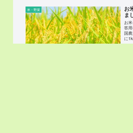
お
米・野菜
ま
お米
答用
国農
に1
ブ
米・野菜
つ
ブラ
明確
明確
「あ