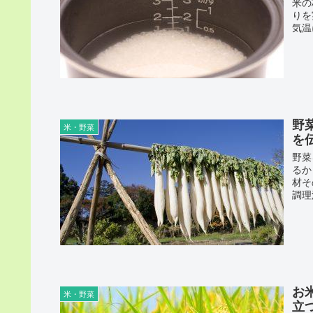
米の
りを
気温
野
米・野菜
を
野菜
るか
材そ
調理
お
米・野菜
立