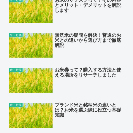
とメリット・デメリットを解説
します
無洗米の疑問を解決！普通のお
米・野菜
米との違いから選び方まで徹底
解説
お米券って？購入する方法と使
米・野菜
える場所をリサーチしました
ブランド米と銘柄米の違いと
米・野菜
は？お米を選ぶ際に役立つ基礎
知識