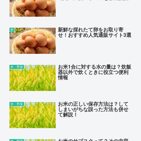
新鮮な採れたて卵をお取り寄
卵
せ！おすすめ人気通販サイト3選
お米1合に対する水の量は？炊飯
米・野菜
器以外で炊くときに役立つ便利
情報
お米の正しい保存方法は？して
米・野菜
しまいがちな誤った方法も併せ
て解説！
お米のサブスクって？その内容
米・野菜